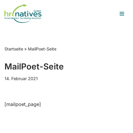
Zum
Inhalt
springen
Startseite
»
MailPoet-Seite
MailPoet-Seite
14. Februar 2021
[mailpoet_page]